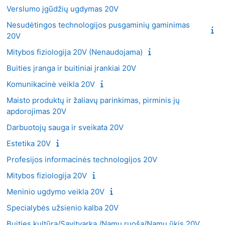
Verslumo įgūdžių ugdymas 20V
Nesudėtingos technologijos pusgaminių gaminimas
20V
Mitybos fiziologija 20V (Nenaudojama)
Buities įranga ir buitiniai įrankiai 20V
Komunikacinė veikla 20V
Maisto produktų ir žaliavų parinkimas, pirminis jų
apdorojimas 20V
Darbuotojų sauga ir sveikata 20V
Estetika 20V
Profesijos informacinės technologijos 20V
Mitybos fiziologija 20V
Meninio ugdymo veikla 20V
Specialybės užsienio kalba 20V
Buities kultūra/Savitvarka /Namų ruoša/Namų ūkis 20V