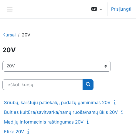
Pereiti į pagrindinį turinį
Prisijungti
Šoninis skydelis
Kursai
20V
20V
Kursų kategorijos
Ieškoti kursų
Ieškoti kursų
Sriubų, karštųjų patiekalų, padažų gaminimas 20V
Buities kultūra/savitvarka/namų ruoša/namų ūkis 20V
Medijų informacinis raštingumas 20V
Etika 20V