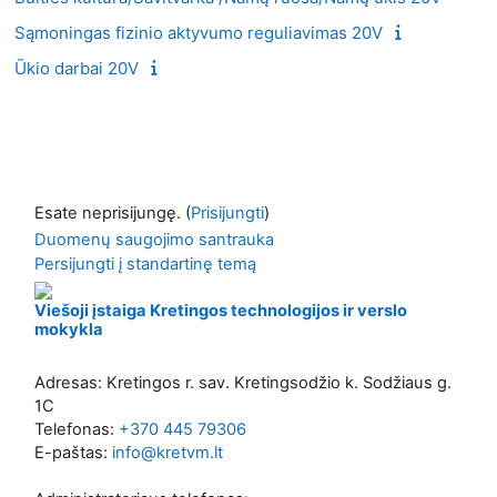
Sąmoningas fizinio aktyvumo reguliavimas 20V
Ūkio darbai 20V
Esate neprisijungę. (
Prisijungti
)
Duomenų saugojimo santrauka
Persijungti į standartinę temą
Viešoji įstaiga Kretingos technologijos ir verslo
mokykla
Adresas: Kretingos r. sav. Kretingsodžio k. Sodžiaus g.
1C
Telefonas:
+370 445 79306
E-paštas:
info@kretvm.lt