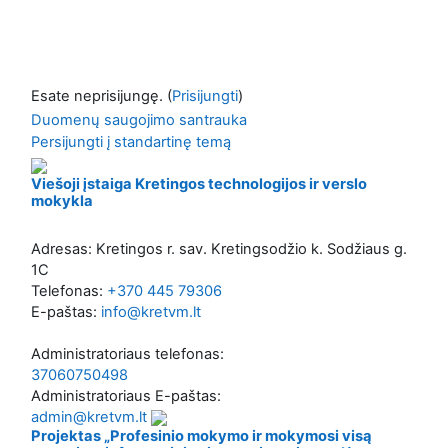
Esate neprisijungę. (
Prisijungti
)
Duomenų saugojimo santrauka
Persijungti į standartinę temą
Viešoji įstaiga Kretingos technologijos ir verslo
mokykla
Adresas: Kretingos r. sav. Kretingsodžio k. Sodžiaus g.
1C
Telefonas:
+370 445 79306
E-paštas:
info@kretvm.lt
Administratoriaus telefonas:
37060750498
Administratoriaus E-paštas:
admin@kretvm.lt
Projektas „Profesinio mokymo ir mokymosi visą