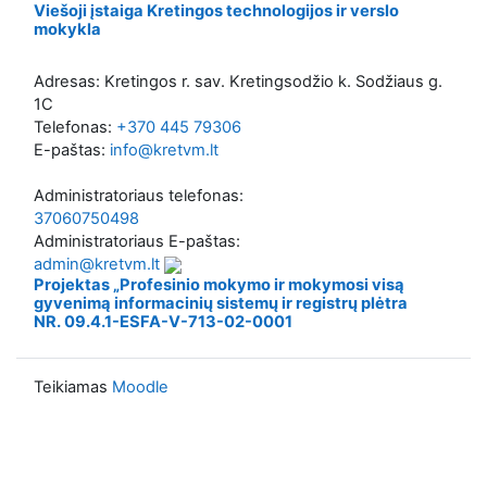
Viešoji įstaiga Kretingos technologijos ir verslo
mokykla
Adresas: Kretingos r. sav. Kretingsodžio k. Sodžiaus g.
1C
Telefonas:
+370 445 79306
E-paštas:
info@kretvm.lt
Administratoriaus telefonas:
37060750498
Administratoriaus E-paštas:
admin@kretvm.lt
Projektas „Profesinio mokymo ir mokymosi visą
gyvenimą informacinių sistemų ir registrų plėtra
NR. 09.4.1-ESFA-V-713-02-0001
Teikiamas
Moodle