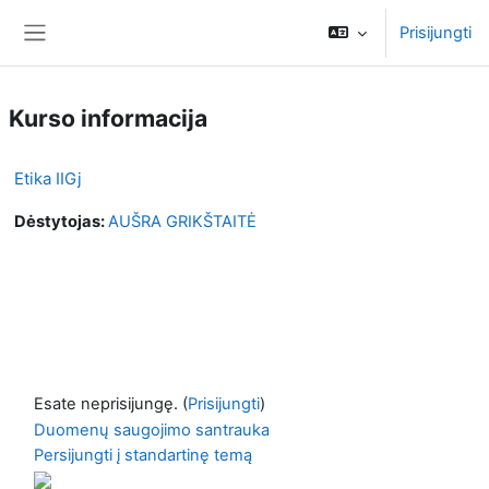
Pereiti į pagrindinį turinį
Prisijungti
Šoninis skydelis
Kurso informacija
Etika IIGj
Dėstytojas:
AUŠRA GRIKŠTAITĖ
Esate neprisijungę. (
Prisijungti
)
Duomenų saugojimo santrauka
Persijungti į standartinę temą