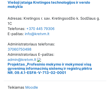
Viešoji įstaiga Kretingos technologijos ir verslo
mokykla
Adresas: Kretingos r. sav. Kretingsodžio k. Sodžiaus g.
1C
Telefonas:
+370 445 79306
E-paštas:
info@kretvm.lt
Administratoriaus telefonas:
37060750498
Administratoriaus E-paštas:
admin@kretvm.lt
Projektas „Profesinio mokymo ir mokymosi visą
gyvenimą informacinių sistemų ir registrų plėtra
NR. 09.4.1-ESFA-V-713-02-0001
Teikiamas
Moodle