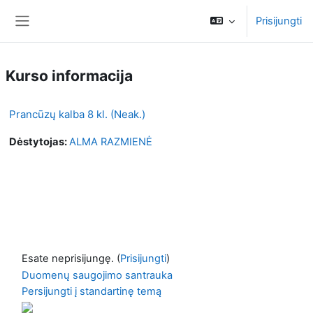
Pereiti į pagrindinį turinį
Prisijungti
Šoninis skydelis
Kurso informacija
Prancūzų kalba 8 kl. (Neak.)
Dėstytojas:
ALMA RAZMIENĖ
Esate neprisijungę. (
Prisijungti
)
Duomenų saugojimo santrauka
Persijungti į standartinę temą