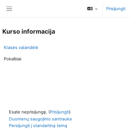
Pereiti į pagrindinį turinį
Prisijungti
Šoninis skydelis
Kurso informacija
Klasės valandėlė
Pokalbiai
Esate neprisijungę. (
Prisijungti
)
Duomenų saugojimo santrauka
Persijungti į standartinę temą