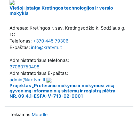
Viešoji įstaiga Kretingos technologijos ir verslo
mokykla
Adresas: Kretingos r. sav. Kretingsodžio k. Sodžiaus g.
1C
Telefonas:
+370 445 79306
E-paštas:
info@kretvm.lt
Administratoriaus telefonas:
37060750498
Administratoriaus E-paštas:
admin@kretvm.lt
Projektas „Profesinio mokymo ir mokymosi visą
gyvenimą informacinių sistemų ir registrų plėtra
NR. 09.4.1-ESFA-V-713-02-0001
Teikiamas
Moodle