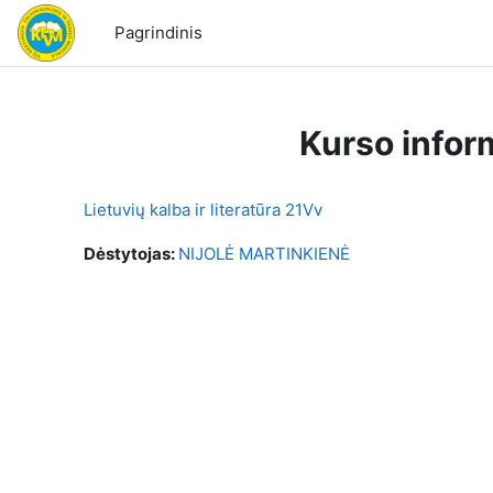
Pereiti į pagrindinį turinį
Pagrindinis
Kurso infor
Lietuvių kalba ir literatūra 21Vv
Dėstytojas:
NIJOLĖ MARTINKIENĖ