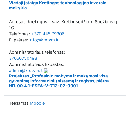
Viešoji įstaiga Kretingos technologijos ir verslo
mokykla
Adresas: Kretingos r. sav. Kretingsodžio k. Sodžiaus g.
1C
Telefonas:
+370 445 79306
E-paštas:
info@kretvm.lt
Administratoriaus telefonas:
37060750498
Administratoriaus E-paštas:
admin@kretvm.lt
Projektas „Profesinio mokymo ir mokymosi visą
gyvenimą informacinių sistemų ir registrų plėtra
NR. 09.4.1-ESFA-V-713-02-0001
Teikiamas
Moodle