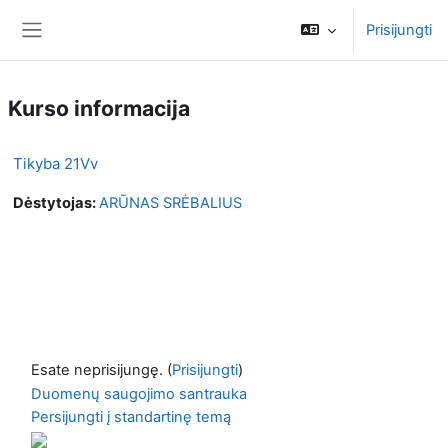
Pereiti į pagrindinį turinį
Prisijungti
Šoninis skydelis
Kurso informacija
Tikyba 21Vv
Dėstytojas:
ARŪNAS SRĖBALIUS
Esate neprisijungę. (
Prisijungti
)
Duomenų saugojimo santrauka
Persijungti į standartinę temą