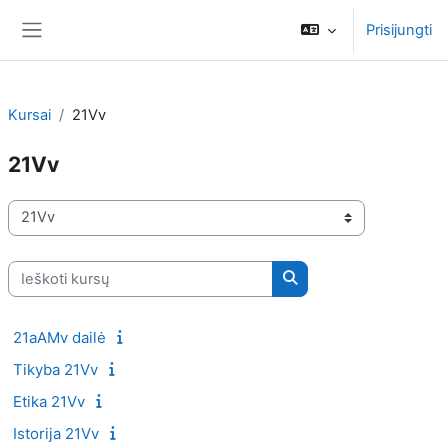
Pereiti į pagrindinį turinį
Prisijungti
Šoninis skydelis
Kursai
21Vv
21Vv
Kursų kategorijos
Ieškoti kursų
Ieškoti kursų
21aAMv dailė
Tikyba 21Vv
Etika 21Vv
Istorija 21Vv